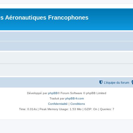
s Aéronautiques Francophones
L’équipe du forum
Développé par
phpBB
® Forum Software © phpBB Limited
Traduit par
phpBB-fr.com
Confidentialité
|
Conditions
Time: 0.014s
| Peak Memory Usage: 1.53 Mio | GZIP: On |
Queries: 7