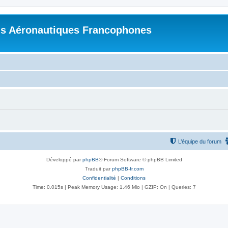
s Aéronautiques Francophones
L’équipe du forum
Développé par
phpBB
® Forum Software © phpBB Limited
Traduit par
phpBB-fr.com
Confidentialité
|
Conditions
Time: 0.015s
| Peak Memory Usage: 1.46 Mio | GZIP: On |
Queries: 7