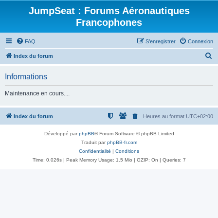
JumpSeat : Forums Aéronautiques
Francophones
FAQ
S’enregistrer
Connexion
R
Index du forum
e
Informations
c
h
Maintenance en cours....
e
r
Index du forum
Heures au format
UTC+02:00
c
Développé par
phpBB
® Forum Software © phpBB Limited
h
Traduit par
phpBB-fr.com
e
Confidentialité
|
Conditions
Time: 0.026s
| Peak Memory Usage: 1.5 Mio | GZIP: On |
Queries: 7
r