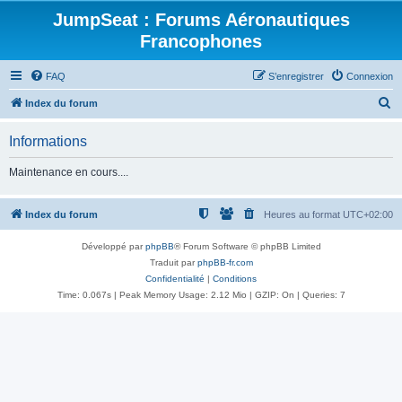
JumpSeat : Forums Aéronautiques
Francophones
FAQ
S’enregistrer
Connexion
R
Index du forum
e
Informations
c
h
Maintenance en cours....
e
r
Index du forum
Heures au format
UTC+02:00
c
Développé par
phpBB
® Forum Software © phpBB Limited
h
Traduit par
phpBB-fr.com
e
Confidentialité
|
Conditions
Time: 0.067s
| Peak Memory Usage: 2.12 Mio | GZIP: On |
Queries: 7
r