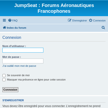
JumpSeat : Forums Aéronautiques
Francophones
FAQ
S’enregistrer
Connexion
R
Index du forum
e
Connexion
c
h
Nom d’utilisateur :
e
r
Mot de passe :
c
J’ai oublié mon mot de passe
h
e
Se souvenir de moi
Masquer ma présence en ligne pour cette session
r
S’ENREGISTRER
Vous devez être enregistré pour vous connecter. L’enregistrement ne prend