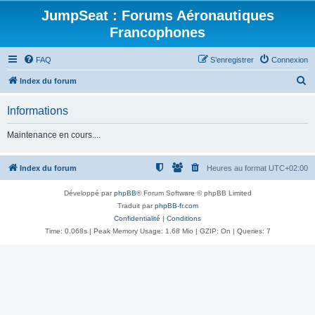
JumpSeat : Forums Aéronautiques
Francophones
FAQ
S’enregistrer
Connexion
R
Index du forum
e
Informations
c
h
Maintenance en cours....
e
r
Index du forum
Heures au format
UTC+02:00
c
Développé par
phpBB
® Forum Software © phpBB Limited
h
Traduit par
phpBB-fr.com
e
Confidentialité
|
Conditions
Time: 0.068s
| Peak Memory Usage: 1.68 Mio | GZIP: On |
Queries: 7
r