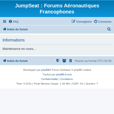
JumpSeat : Forums Aéronautiques
Francophones
FAQ
S’enregistrer
Connexion
R
Index du forum
e
Informations
c
h
Maintenance en cours....
e
r
Index du forum
Heures au format
UTC+02:00
c
Développé par
phpBB
® Forum Software © phpBB Limited
h
Traduit par
phpBB-fr.com
e
Confidentialité
|
Conditions
Time: 0.015s
| Peak Memory Usage: 1.46 Mio | GZIP: On |
Queries: 7
r